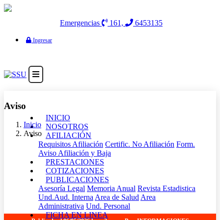
Emergencias
161,
6453135
Ingresar
Aviso
(current)
INICIO
Inicio
NOSOTROS
Aviso
AFILIACIÓN
Requisitos Afiliación
Certific. No Afiliación
Form.
Aviso Afiliación y Baja
PRESTACIONES
COTIZACIONES
PUBLICACIONES
Asesoría Legal
Memoria Anual
Revista Estadistica
Und.Aud. Interna
Area de Salud
Area
Administrativa
Und. Personal
FICHA EN LINEA