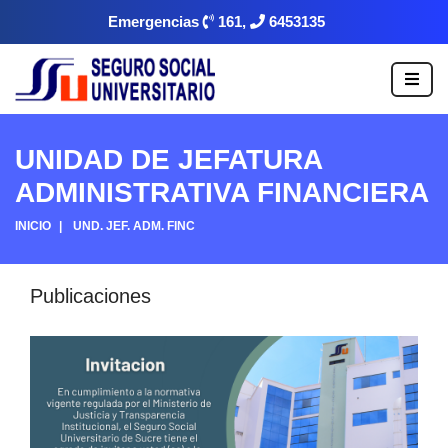
Emergencias
161,
6453135
UNIDAD DE JEFATURA
ADMINISTRATIVA FINANCIERA
INICIO
UND. JEF. ADM. FINC
Publicaciones