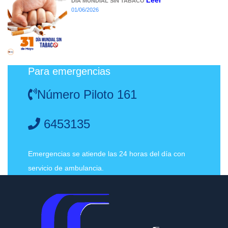
Leer
DÍA MUNDIAL SIN TABACO
01/06/2026
Para emergencias
Número Piloto 161
6453135
Emergencias se atiende las 24 horas del día con
servicio de ambulancia.