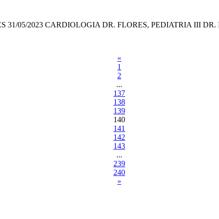
 31/05/2023 CARDIOLOGIA DR. FLORES, PEDIATRIA III DR.
«
1
2
...
137
138
139
140
141
142
143
...
239
240
»