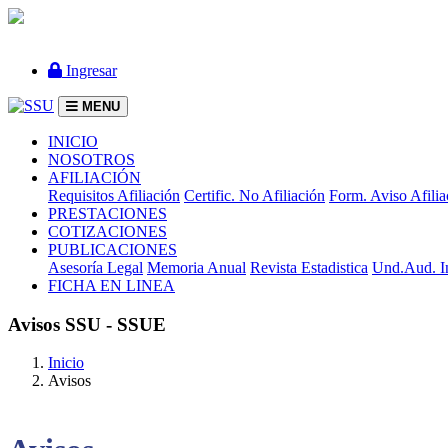
Ingresar
MENU
(current)
INICIO
NOSOTROS
AFILIACIÓN
Requisitos Afiliación
Certific. No Afiliación
Form. Aviso Afilia
PRESTACIONES
COTIZACIONES
PUBLICACIONES
Asesoría Legal
Memoria Anual
Revista Estadistica
Und.Aud. I
FICHA EN LINEA
Avisos SSU - SSUE
Inicio
Avisos