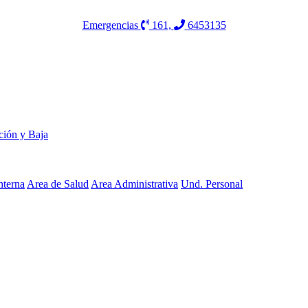
Emergencias
161,
6453135
ción y Baja
nterna
Area de Salud
Area Administrativa
Und. Personal