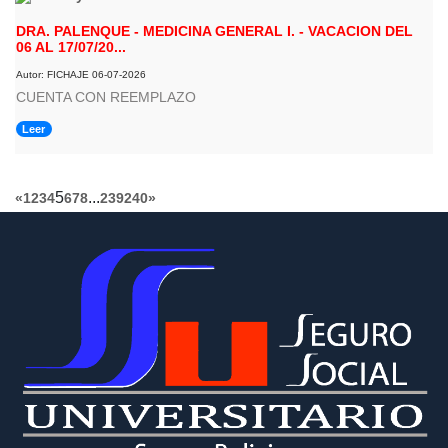
DRA. PALENQUE - MEDICINA GENERAL I. - VACACION DEL
06 AL 17/07/20...
Autor: FICHAJE 06-07-2026
CUENTA CON REEMPLAZO
Leer
5
...
«
1
2
3
4
6
7
8
239
240
»